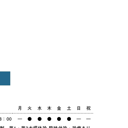
月
火
水
木
金
土
日
祝
8：00
―
●
●
●
●
●
―
―
制 第1・第3木曜休診 臨時休診・診療あり