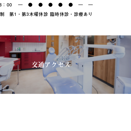
8：00
―
●
●
●
●
●
―
―
制 第1・第3木曜休診 臨時休診・診療あり
交通アクセス