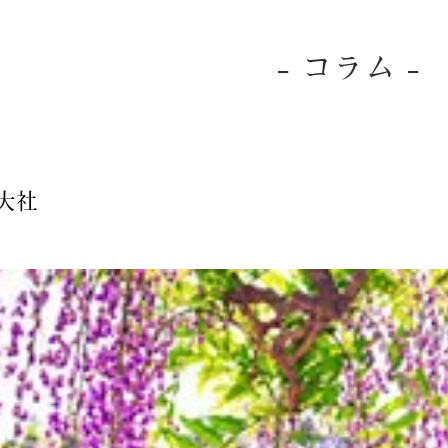
- コラム -
大社