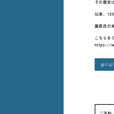
その歴史
以来、1
藤原氏の
こちらを
https://
前の記
ご予約