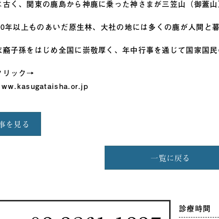
は古く、関東の鹿島から神鹿に乗った神さまが三笠山（御蓋山
200年以上ものあいだ原生林、大社の地には多くの鹿が人間と
末裔子孫をはじめ全国に崇敬厚く、年中行事を通じて国家国民
クリック→
www.kasugataisha.or.jp
事を見る
一覧に戻る
診療時間