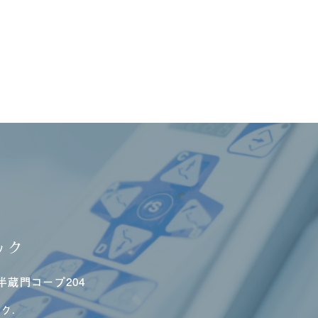
ック
半蔵門コープ204
ク.